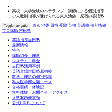
高校・大学受験のベテランプロ講師による個別指導、
少人数制指導が受けられる東京池袋・原宿の英語塾
東京 池袋 原宿 受験 英検 英語塾 個別指導
Toggle navigation
プロ講師 吉田塾
英語指導吉田塾
最新情報
特色
講師紹介・理念
システム・料金
吉田塾活用事例
英語道場吉田塾原宿校
数学・理科の個別指導
私大医学部先願コース
合格実績・体験記
無料体験・お問合せ・アクセス
入塾案内他書類
公式LINEについて