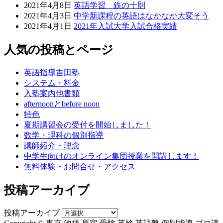
2021年4月8日
英語学習 鉄の十則
2021年4月3日
中学新課程の英語はなかなか大変そう
2021年4月1日
2021年入試大学入試合格実績
人気の投稿とページ
英語指導吉田塾
システム・料金
入塾案内他書類
afternoonとbefore noon
特色
夏期講習会の受付を開始しました！
数学・理科の個別指導
講師紹介・理念
中学生向けのオンライン集団授業を開講します！
無料体験・お問合せ・アクセス
投稿アーカイブ
投稿アーカイブ