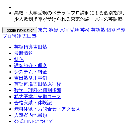
高校・大学受験のベテランプロ講師による個別指導、
少人数制指導が受けられる東京池袋・原宿の英語塾
東京 池袋 原宿 受験 英検 英語塾 個別指導
Toggle navigation
プロ講師 吉田塾
英語指導吉田塾
最新情報
特色
講師紹介・理念
システム・料金
吉田塾活用事例
英語道場吉田塾原宿校
数学・理科の個別指導
私大医学部先願コース
合格実績・体験記
無料体験・お問合せ・アクセス
入塾案内他書類
公式LINEについて