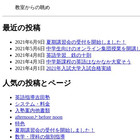
教室からの眺め
最近の投稿
2021年6月9日
夏期講習会の受付を開始しました！
2021年5月6日
中学生向けのオンライン集団授業を開講
2021年4月8日
英語学習 鉄の十則
2021年4月3日
中学新課程の英語はなかなか大変そう
2021年4月1日
2021年入試大学入試合格実績
人気の投稿とページ
英語指導吉田塾
システム・料金
入塾案内他書類
afternoonとbefore noon
特色
夏期講習会の受付を開始しました！
数学・理科の個別指導