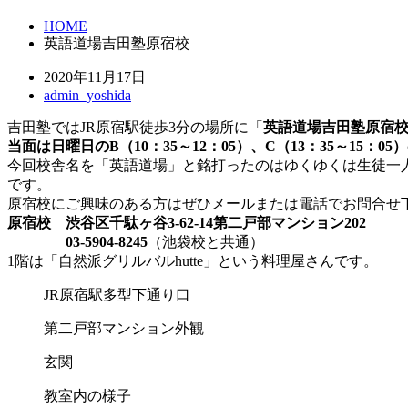
HOME
英語道場吉田塾原宿校
2020年11月17日
admin_yoshida
吉田塾ではJR原宿駅徒歩3分の場所に「
英語道場吉田塾原宿
当面は日曜日のB（10：35～12：05）、C（13：35～1
今回校舎名を「英語道場」と銘打ったのはゆくゆくは生徒一
です。
原宿校にご興味のある方はぜひメールまたは電話でお問合せ
原宿校
渋谷区千駄ヶ谷3-62-14第二戸部マンション202
03-5904-8245
（池袋校と共通）
1階は「自然派グリルバルhutte」という料理屋さんです。
JR原宿駅多型下通り口
第二戸部マンション外観
玄関
教室内の様子