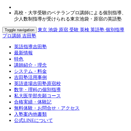
高校・大学受験のベテランプロ講師による個別指導、
少人数制指導が受けられる東京池袋・原宿の英語塾
東京 池袋 原宿 受験 英検 英語塾 個別指導
Toggle navigation
プロ講師 吉田塾
英語指導吉田塾
最新情報
特色
講師紹介・理念
システム・料金
吉田塾活用事例
英語道場吉田塾原宿校
数学・理科の個別指導
私大医学部先願コース
合格実績・体験記
無料体験・お問合せ・アクセス
入塾案内他書類
公式LINEについて