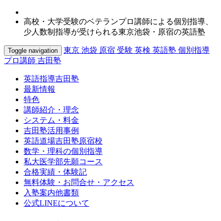
高校・大学受験のベテランプロ講師による個別指導、
少人数制指導が受けられる東京池袋・原宿の英語塾
東京 池袋 原宿 受験 英検 英語塾 個別指導
Toggle navigation
プロ講師 吉田塾
英語指導吉田塾
最新情報
特色
講師紹介・理念
システム・料金
吉田塾活用事例
英語道場吉田塾原宿校
数学・理科の個別指導
私大医学部先願コース
合格実績・体験記
無料体験・お問合せ・アクセス
入塾案内他書類
公式LINEについて