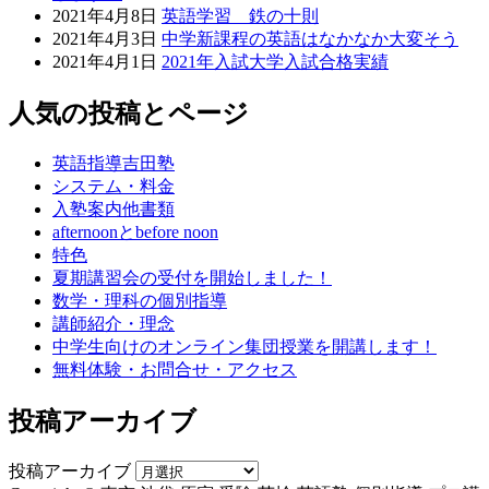
2021年4月8日
英語学習 鉄の十則
2021年4月3日
中学新課程の英語はなかなか大変そう
2021年4月1日
2021年入試大学入試合格実績
人気の投稿とページ
英語指導吉田塾
システム・料金
入塾案内他書類
afternoonとbefore noon
特色
夏期講習会の受付を開始しました！
数学・理科の個別指導
講師紹介・理念
中学生向けのオンライン集団授業を開講します！
無料体験・お問合せ・アクセス
投稿アーカイブ
投稿アーカイブ