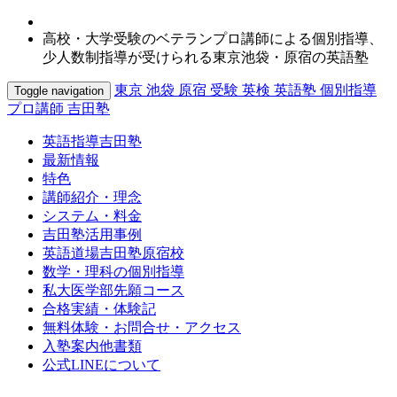
高校・大学受験のベテランプロ講師による個別指導、
少人数制指導が受けられる東京池袋・原宿の英語塾
東京 池袋 原宿 受験 英検 英語塾 個別指導
Toggle navigation
プロ講師 吉田塾
英語指導吉田塾
最新情報
特色
講師紹介・理念
システム・料金
吉田塾活用事例
英語道場吉田塾原宿校
数学・理科の個別指導
私大医学部先願コース
合格実績・体験記
無料体験・お問合せ・アクセス
入塾案内他書類
公式LINEについて