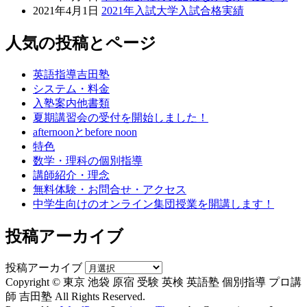
2021年4月1日
2021年入試大学入試合格実績
人気の投稿とページ
英語指導吉田塾
システム・料金
入塾案内他書類
夏期講習会の受付を開始しました！
afternoonとbefore noon
特色
数学・理科の個別指導
講師紹介・理念
無料体験・お問合せ・アクセス
中学生向けのオンライン集団授業を開講します！
投稿アーカイブ
投稿アーカイブ
Copyright © 東京 池袋 原宿 受験 英検 英語塾 個別指導 プロ講
師 吉田塾 All Rights Reserved.