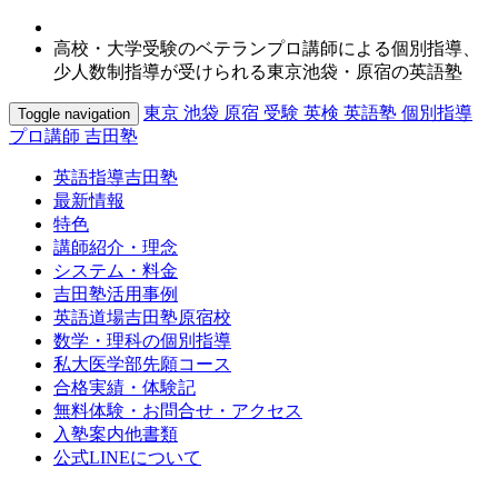
高校・大学受験のベテランプロ講師による個別指導、
少人数制指導が受けられる東京池袋・原宿の英語塾
東京 池袋 原宿 受験 英検 英語塾 個別指導
Toggle navigation
プロ講師 吉田塾
英語指導吉田塾
最新情報
特色
講師紹介・理念
システム・料金
吉田塾活用事例
英語道場吉田塾原宿校
数学・理科の個別指導
私大医学部先願コース
合格実績・体験記
無料体験・お問合せ・アクセス
入塾案内他書類
公式LINEについて