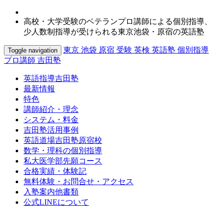
高校・大学受験のベテランプロ講師による個別指導、
少人数制指導が受けられる東京池袋・原宿の英語塾
東京 池袋 原宿 受験 英検 英語塾 個別指導
Toggle navigation
プロ講師 吉田塾
英語指導吉田塾
最新情報
特色
講師紹介・理念
システム・料金
吉田塾活用事例
英語道場吉田塾原宿校
数学・理科の個別指導
私大医学部先願コース
合格実績・体験記
無料体験・お問合せ・アクセス
入塾案内他書類
公式LINEについて