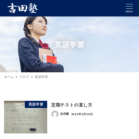
MENU
英語学習
ホーム
ブログ
英語学習
定期テストの直し方
英語学習
吉田豪
2023年3月20日