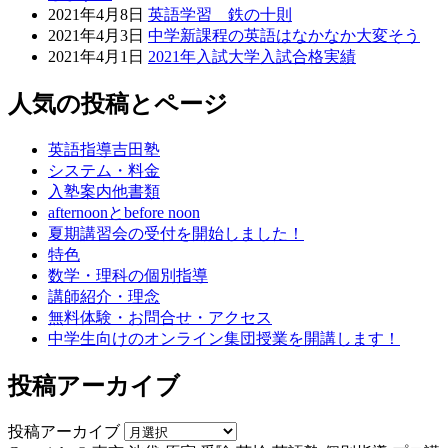
2021年4月8日
英語学習 鉄の十則
2021年4月3日
中学新課程の英語はなかなか大変そう
2021年4月1日
2021年入試大学入試合格実績
人気の投稿とページ
英語指導吉田塾
システム・料金
入塾案内他書類
afternoonとbefore noon
夏期講習会の受付を開始しました！
特色
数学・理科の個別指導
講師紹介・理念
無料体験・お問合せ・アクセス
中学生向けのオンライン集団授業を開講します！
投稿アーカイブ
投稿アーカイブ