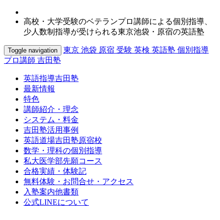
高校・大学受験のベテランプロ講師による個別指導、
少人数制指導が受けられる東京池袋・原宿の英語塾
東京 池袋 原宿 受験 英検 英語塾 個別指導
Toggle navigation
プロ講師 吉田塾
英語指導吉田塾
最新情報
特色
講師紹介・理念
システム・料金
吉田塾活用事例
英語道場吉田塾原宿校
数学・理科の個別指導
私大医学部先願コース
合格実績・体験記
無料体験・お問合せ・アクセス
入塾案内他書類
公式LINEについて