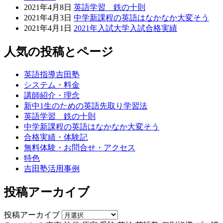
2021年4月8日
英語学習 鉄の十則
2021年4月3日
中学新課程の英語はなかなか大変そう
2021年4月1日
2021年入試大学入試合格実績
人気の投稿とページ
英語指導吉田塾
システム・料金
講師紹介・理念
新中1生のための英語先取り学習法
英語学習 鉄の十則
中学新課程の英語はなかなか大変そう
合格実績・体験記
無料体験・お問合せ・アクセス
特色
吉田塾活用事例
投稿アーカイブ
投稿アーカイブ