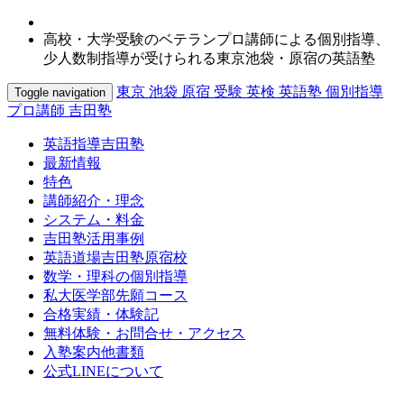
高校・大学受験のベテランプロ講師による個別指導、
少人数制指導が受けられる東京池袋・原宿の英語塾
東京 池袋 原宿 受験 英検 英語塾 個別指導
Toggle navigation
プロ講師 吉田塾
英語指導吉田塾
最新情報
特色
講師紹介・理念
システム・料金
吉田塾活用事例
英語道場吉田塾原宿校
数学・理科の個別指導
私大医学部先願コース
合格実績・体験記
無料体験・お問合せ・アクセス
入塾案内他書類
公式LINEについて