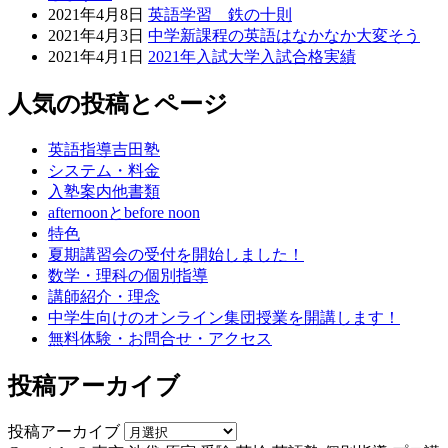
2021年4月8日
英語学習 鉄の十則
2021年4月3日
中学新課程の英語はなかなか大変そう
2021年4月1日
2021年入試大学入試合格実績
人気の投稿とページ
英語指導吉田塾
システム・料金
入塾案内他書類
afternoonとbefore noon
特色
夏期講習会の受付を開始しました！
数学・理科の個別指導
講師紹介・理念
中学生向けのオンライン集団授業を開講します！
無料体験・お問合せ・アクセス
投稿アーカイブ
投稿アーカイブ