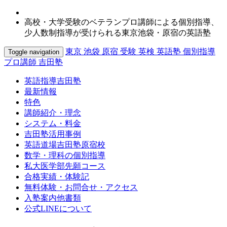
高校・大学受験のベテランプロ講師による個別指導、
少人数制指導が受けられる東京池袋・原宿の英語塾
東京 池袋 原宿 受験 英検 英語塾 個別指導
Toggle navigation
プロ講師 吉田塾
英語指導吉田塾
最新情報
特色
講師紹介・理念
システム・料金
吉田塾活用事例
英語道場吉田塾原宿校
数学・理科の個別指導
私大医学部先願コース
合格実績・体験記
無料体験・お問合せ・アクセス
入塾案内他書類
公式LINEについて