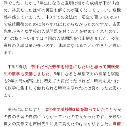
調でした。しかし2年生になると夏明け頃から成績が下がり始
め、得意だったはずの英語も解くのが遅くなってしまい、危機
感を感じていました。中3までの文法は一応全て習っていたの
で成績回復のために何をすればわからなかったのですが、吉田
先生が色々な学校の入試問題を解くことを勧めてくれたので、
3年の秋くらいまでは全国の入試問題を沢山解きました。公立
高校の入試は量が多いので、速読になれることができたと思い
ます。
中3の春頃、
苦手だった数学を得意にしたいと思って関根先
生の数学も受講しました
。3年になると早稲アカの授業も宿題
も2年の時の倍以上に増えて大変だったけれど、時間を見つけ
て数学に集中して触れられる時間を取れたのは良かったと思い
ます。
英語に話に戻すと、
2年生で英検準2級を取っていた
ことがそ
の後の学習の自信につながっていたので良かったです。英検や
慶女の英作文を吉田先生に見て貰えたのは助かりました。
直前