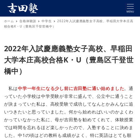
MENU
ホーム
合格体験談
中学生
2022年入試慶應義塾女子高校、早稲田大学本庄高
校合格K・U（豊島区千登世橋中）
2022年入試慶應義塾女子高校、早稲田
大学本庄高校合格K・U（豊島区千登世
橋中）
私は
中学一年生になる少し前に吉田塾に通い始めました
。通
っていた小学校は中学受験が非常に盛んで、公立中に通うこと
が決まっていた私は、高校受験で成功してなんとかみんなに追
いつきたいと思っていました。何から始めればいいのかよくわ
かっていなかった私に、母が吉田塾を勧めてくれて、体験授業
では時間を忘れるほど楽しかったので、入塾することに決めま
した。中1の頃はどの教科も成績がよく、特に英語はとても順