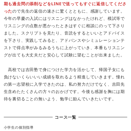
期も過去問の添削などをLINEで送ってもすぐに返信してくださ
った
ので先生の返信の速さに驚くとともに、感謝しています。
今年の早慶の入試にはリスニングはなかったけれど、模試等で
リスニングの点数が悪かったときはすぐに相談にのって下さり
ました。スクリプトを見たり、音読をするといいとアドバイス
を下さり、実践してみると、アドバンスやシミュレーションテ
ストで得点率がみるみるうちに上がっていき、本番もリスニン
グが出ても大丈夫だと安心して試験に望むことが出来ました。
高校では吉田塾で身につけた学力を活かして、帰国子女にも
負けないくらいいい成績を取れるよう精進していきます。憧れ
の第一志望校に入学できたのは、私の努力だけでなく、吉田先
生含めたたくさんの方々のおかげです。今後も感謝を胸には期
待を裏切ることの無いよう、勉学に励んでいきたいです。
コース一覧
小学生の個別指導