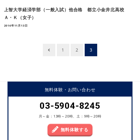
上智大学経済学部（一般入試）他合格 都立小金井北高校
Ａ・Ｋ（女子）
2016年11月13日
投
1
2
3
稿
ナ
ビ
ゲ
無料体験・
お問い合わせ
ー
シ
03-5904-8245
ョ
月～金：13時～20時、土：9時～20時
ン
無料体験する