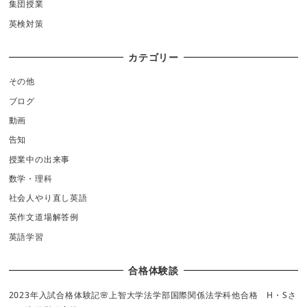
集団授業
英検対策
カテゴリー
その他
ブログ
動画
告知
授業中の出来事
数学・理科
社会人やり直し英語
英作文道場解答例
英語学習
合格体験談
2023年入試合格体験記🌸上智大学法学部国際関係法学科他合格 H・Sさ