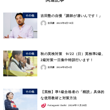
吉田塾の自慢「講師が凄いんです！」
その他
吉田豪
2023年8月18日
秋の英検対策 9/22（日）英検準2級、
その他
2級対策一日集中特訓行います！
吉田豪
2024年9月4日
【英検】準1級合格者の「精読」具体的
その他
な使用教材と対策方法
Futagami Daiki
2024年11月28日