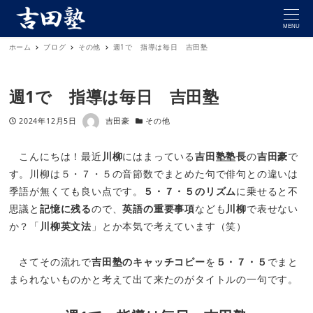
MENU
ホーム
ブログ
その他
週1で 指導は毎日 吉田塾
週1で 指導は毎日 吉田塾
著者
投稿日
カテゴリー
2024年12月5日
吉田豪
その他
こんにちは！最近
川柳
にはまっている
吉田塾塾長
の
吉田豪
で
す。川柳は５・７・５の音節数でまとめた句で俳句との違いは
季語が無くても良い点です。
５・７・５のリズム
に乗せると不
思議と
記憶に残る
ので、
英語の重要事項
なども
川柳
で表せない
か？「
川柳英文法
」とか本気で考えています（笑）
さてその流れで
吉田塾のキャッチコピー
を
５・７・５
でまと
まられないものかと考えて出て来たのがタイトルの一句です。