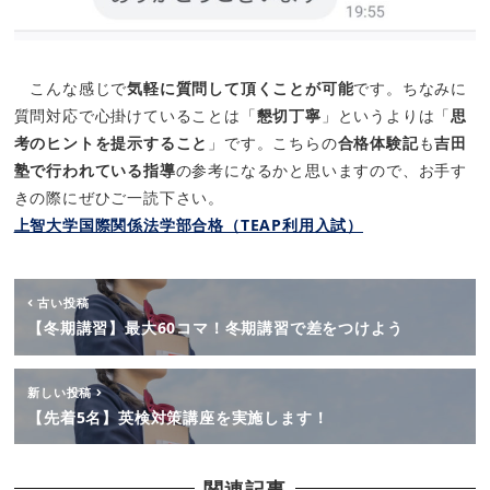
こんな感じで
気軽に質問して頂くことが可能
です。ちなみに
質問対応で心掛けていることは「
懇切丁寧
」というよりは「
思
考のヒントを提示すること
」です。こちらの
合格体験記
も
吉田
塾で行われている指導
の参考になるかと思いますので、お手す
きの際にぜひご一読下さい。
上智大学国際関係法学部合格（TEAP利用入試）
古い投稿
【冬期講習】最大60コマ！冬期講習で差をつけよう
新しい投稿
【先着5名】英検対策講座を実施します！
関連記事