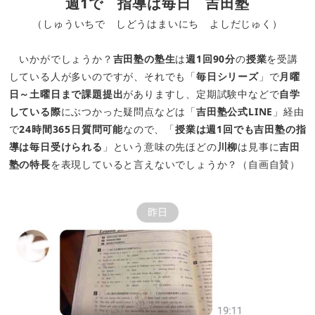
週1で 指導は毎日 吉田塾
（しゅういちで しどうはまいにち よしだじゅく）
いかがでしょうか？
吉田塾の塾生
は
週1回90分
の
授業
を受講
している人が多いのですが、それでも「
毎日シリーズ
」で
月曜
日～土曜日まで課題提出
がありますし、定期試験中などで
自学
している際
にぶつかった疑問点などは「
吉田塾公式LINE
」経由
で
24時間365日質問可能
なので、「
授業は週1回でも吉田塾の指
導は毎日受けられる
」という意味の先ほどの
川柳
は見事に
吉田
塾の特長
を表現していると言えないでしょうか？（自画自賛）