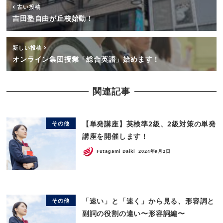
古い投稿
吉田塾自由が丘校始動！
新しい投稿
オンライン集団授業「総合英語」始めます！
関連記事
【単発講座】英検準2級、2級対策の単発
その他
講座を開催します！
Futagami Daiki
2024年9月2日
「速い」と「速く」から見る、形容詞と
その他
副詞の役割の違い〜形容詞編〜