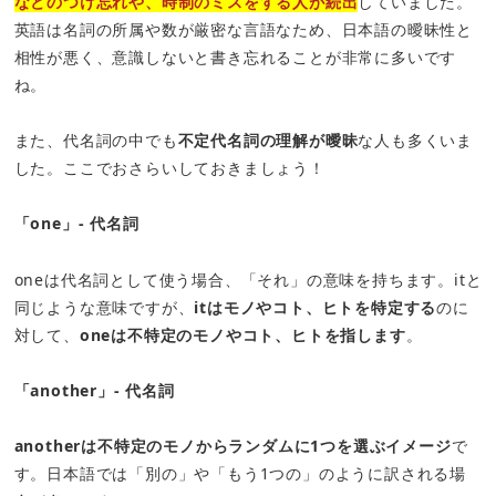
などのつけ忘れや、時制のミスをする人が続出
していました。
英語は名詞の所属や数が厳密な言語なため、日本語の曖昧性と
相性が悪く、意識しないと書き忘れることが非常に多いです
ね。
また、代名詞の中でも
不定代名詞の理解が曖昧
な人も多くいま
した。ここでおさらいしておきましょう！
「one」‐ 代名詞
oneは代名詞として使う場合、「それ」の意味を持ちます。itと
同じような意味ですが、
itはモノやコト、ヒトを特定する
のに
対して、
oneは不特定のモノやコト、ヒトを指します
。
「another」‐ 代名詞
anotherは不特定のモノからランダムに1つを選ぶイメージ
で
す。日本語では「別の」や「もう1つの」のように訳される場