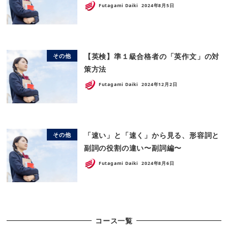
Futagami Daiki
2024年8月5日
【英検】準１級合格者の「英作文」の対
その他
策方法
Futagami Daiki
2024年12月2日
「速い」と「速く」から見る、形容詞と
その他
副詞の役割の違い〜副詞編〜
Futagami Daiki
2024年8月6日
コース一覧