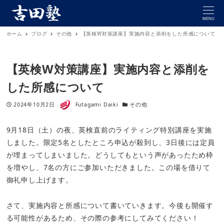
MENU
ホーム
ブログ
その他
【英検W対策講座】実施内容と添削をした所感について
【英検W対策講座】実施内容と添削を
した所感について
著者
投稿日
カテゴリー
2024年10月2日
Futagami Daiki
その他
9月18日（土）の夜、英検直前のライティング特別講座を実施
しました。限定5名としたところ申込が殺到し、3日後には定員
が埋まってしまいました。どうしてもという声があったため枠
を増やし、7名の方にご参加いただきました。この場を借りて
御礼申し上げます。
さて、実施内容と所感について書いていきます。今後も開催す
る可能性があるため、その際の参考にしてみてください！