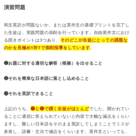
演習問題
和文英訳が問題ないか、または英作文の基礎プリントを完了し
た生徒は、実践問題の添削を行っています。自由英作文におけ
る躓きポイントは3つあり、
そのどこが生徒にとっての課題な
のかを見極め1対1で添削指導をしています
。
❶お題に対する適切な解答（根拠）を出せること
❷それを簡単な日本語に落とし込めること
❸それを英訳できること
上記のうち、
❶と❷で躓く生徒がほとんど
でした。聞かれてい
ることに適切に答えられていないと内容で大幅な減点をくらい
ますし、難しい日本語をそのまま英訳してしまうことでミスが
多発し、語彙・文法で減点をくらいます。英作文といっても、