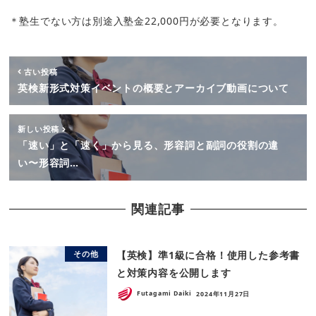
＊塾生でない方は別途入塾金22,000円が必要となります。
古い投稿
英検新形式対策イベントの概要とアーカイブ動画について
新しい投稿
「速い」と「速く」から見る、形容詞と副詞の役割の違
い〜形容詞…
関連記事
【英検】準1級に合格！使用した参考書
その他
と対策内容を公開します
Futagami Daiki
2024年11月27日