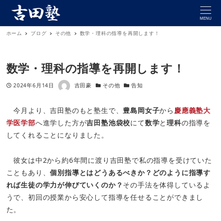
MENU
ホーム
ブログ
その他
数学・理科の指導を再開します！
数学・理科の指導を再開します！
著者
投稿日
カテゴリー
カテゴリー
2024年6月14日
吉田豪
その他
告知
今月より、吉田塾のもと塾生で、
豊島岡女子
から
慶應義塾大
学医学部
へ進学した方が
吉田塾池袋校
にて
数学
と
理科
の指導を
してくれることになりました。
彼女は中2から約6年間に渡り吉田塾で私の指導を受けていた
こともあり、
個別指導とはどうあるべきか？どのように指導す
れば生徒の学力が伸びていくのか？
その手法を体得しているよ
うで、初回の授業から安心して指導を任せることができまし
た。