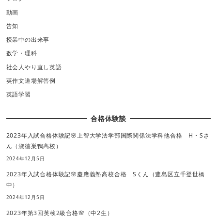
動画
告知
授業中の出来事
数学・理科
社会人やり直し英語
英作文道場解答例
英語学習
合格体験談
2023年入試合格体験記🌸上智大学法学部国際関係法学科他合格 H・Sさ
ん（淑徳巣鴨高校）
2024年12月5日
2023年入試合格体験記🌸慶應義塾高校合格 Sくん（豊島区立千登世橋
中）
2024年12月5日
2023年第3回英検2級合格🌸（中2生）