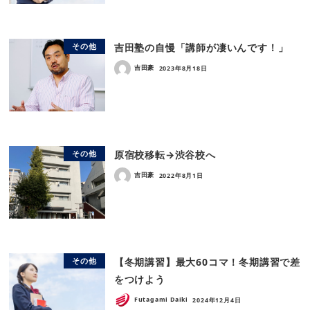
吉田塾の自慢「講師が凄いんです！」
その他
吉田豪
2023年8月18日
原宿校移転→渋谷校へ
その他
吉田豪
2022年8月1日
【冬期講習】最大60コマ！冬期講習で差
その他
をつけよう
Futagami Daiki
2024年12月4日